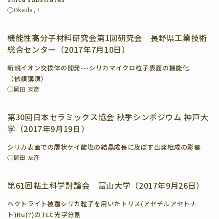
◯Okada, T
機能性高分子材料研究会第1回研究会 長野県工業技術
総合センター（2017年7月10日）
新規イオン交換体の開発---シリカマイクロ粒子表面の機能化
（依頼講演）
◯岡田 友彦
第30回日本セラミックス協会 秋季シンポジウム 神戸大
学（2017年9月19日）
シリカ表面での層状ケイ酸塩の結晶成長に及ぼす出発組成の影響
◯岡田 友彦
第61回粘土科学討論会 富山大学（2017年9月26日）
ヘクトライト被覆シリカ粒子を用いたトリス(アセチルアセトナ
ト)Ru(?)のTLC光学分割