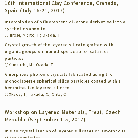
16th International Clay Conference, Granada,
Spain (July 16-21, 2017)
Intercalation of a fluorescent diketone derivative into a
synthetic saponite
◯Hirose, M.; Ito, F.; Okada, T
Crystal growth of the layered silicate grafted with
organic groups on monodisperse spherical silica
particles
◯Yamauchi, M.; Okada, T
Amorphous photonic crystals fabricated using the
monodisperse spherical silica particles coated with a
hectorite-like layered silicate
◯Okada, T.; Takada, C.; Ohta, C
Workshop on Layered Materials, Trest, Czech
Republic (September 1-5, 2017)
In situ crystallization of layered silicates on amorphous
silica substrates