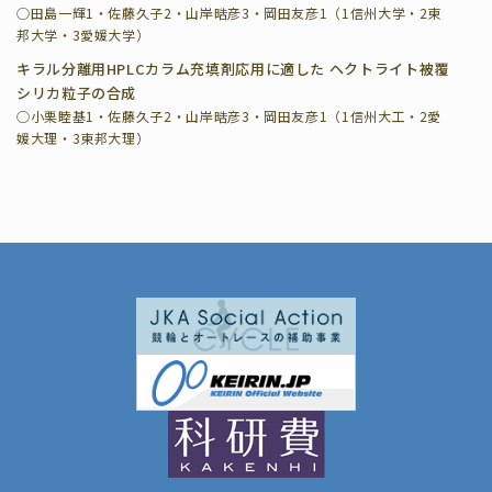
◯田島一輝1・佐藤久子2・山岸晧彦3・岡田友彦1（1信州大学・2東
邦大学・3愛媛大学）
キラル分離用HPLCカラム充填剤応用に適した ヘクトライト被覆
シリカ粒子の合成
◯小栗睦基1・佐藤久子2・山岸晧彦3・岡田友彦1（1信州大工・2愛
媛大理・3東邦大理）