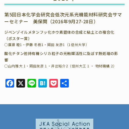
第5回日本化学会研究会低次元系光機能材料研究会サマ
ーセミナー 美保関（2016年9月27-28日）
ジベンゾイルメタンフッ化ホウ素錯体の合成と粘土との複合化
（ポスター賞）
◯廣瀬 睦1・伊藤 冬樹1・岡田 友彦1（1信州大学）
酸化チタン担持有機シリカ粒子の光触媒活性に及ぼす熱処理の影
響
◯山内雅大 1・岡田友彦１・井出裕介2（信州大工 1 ・ 物材機構 2）
F
X
L
H
P
共
a
i
a
o
有
c
n
t
c
e
e
e
k
b
n
e
o
a
t