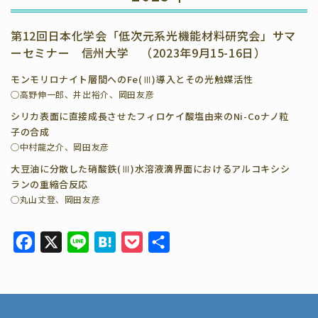
第12回日本化学会「低次元系光機能材料研究会」サマ
ーセミナー 信州大学 （2023年9月15-16日）
モンモリロナイト層間へのFe(Ⅲ)導入とその光触媒活性
◯高野伸一郎、井出裕介、岡田友彦
シリカ表面に直接成長させたフィロケイ酸塩由来のNi-Coナノ粒
子の合成
◯中村龍之介、岡田友彦
大豆油に分散した硝酸鉄(Ⅲ)水溶液滴界面におけるアルコキシシ
ランの重縮合反応
◯丸山丈登、岡田友彦
F
X
L
H
P
共
a
i
a
o
有
c
n
t
c
e
e
e
k