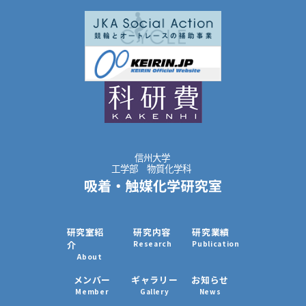
b
n
e
o
a
t
o
k
研究室紹
研究内容
研究業績
介
Research
Publication
About
メンバー
ギャラリー
お知らせ
Member
Gallery
News