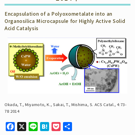
Encapsulation of a Polyoxometalate into an
Organosilica Microcapsule for Highly Active Solid
Acid Catalysis
Okada, T., Miyamoto, K., Sakai, T., Mishima, S. ACS Catal., 4:73-
78 2014
F
X
L
H
P
共