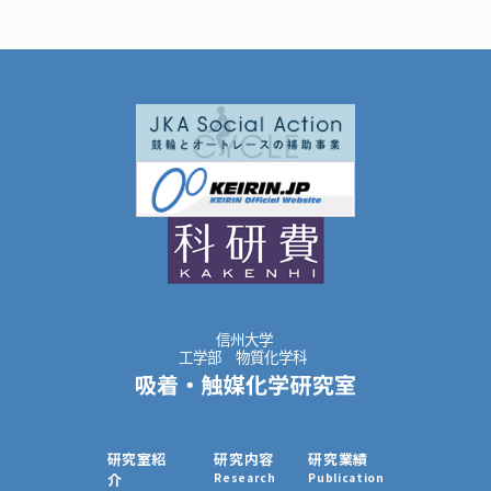
a
i
a
o
有
c
n
t
c
e
e
e
k
b
n
e
o
a
t
o
k
研究室紹
研究内容
研究業績
介
Research
Publication