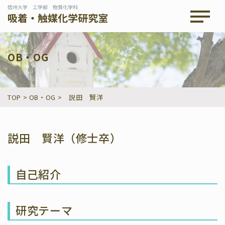
メニュ
OB・OG
TOP
>
OB・OG
>
説田 賢洋
説田 賢洋（修士卒）
自己紹介
研究テーマ