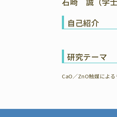
石崎 誠（学
自己紹介
研究テーマ
CaO／ZnO触媒に