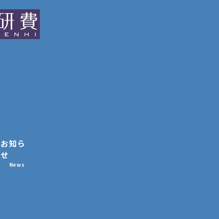
お知ら
せ
News