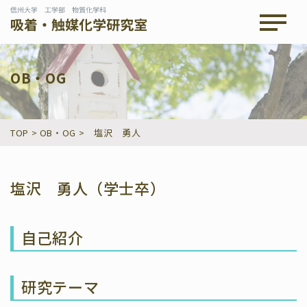
メニュ
OB・OG
TOP
>
OB・OG
>
塩沢 勇人
塩沢 勇人（学士卒）
自己紹介
研究テーマ