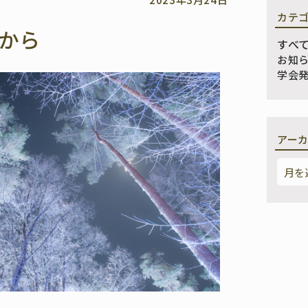
カテ
から
すべ
お知
学会
アー