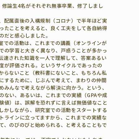
、修論生4名がそれぞれ無事卒業、
修了しまし
、配属直後の入構規制（コロナ）
で半年ほど実
ったことを考えると、
良く工夫をして各自納得
のだと感心しまし
た。
室での活動は、これまでの講義（
オンラインが
での学習と大きく異なり、
戸惑うことが多かっ
伝達された知識を一人で理解して、
答案あるい
度が評価される。
というサイクルであったの
からないこと（
教科書にないこと、もちろん私
にするために、じぶんで考えて、
まわりの仲間
めみんなで考えながら解決に向かう。という、
のない、あるいは、これまでの実績（
GPAや成
験値）は、
誤解を恐れずに言えば無価値なこと
しかしながら、研究室での活動をスタートする
トラインに立ってますから、
これまでの実績な
て、
のびのびと始められる、と考えることもで