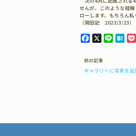
次の4月に配属される4
せんが、このような経験
ローします。もちろん私
（岡田記 2023/3/23）
F
X
L
H
a
i
a
c
n
t
前の記事
e
e
e
ギャラリーに写真を追
b
n
o
a
o
k