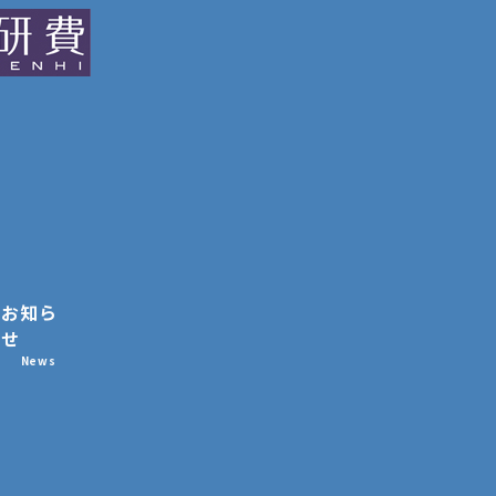
お知ら
せ
News