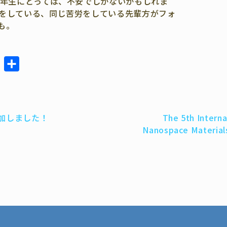
年生にとっては、
不安でしかないかもしれま
をしている、
同じ苦労をしている先輩方がフォ
も。
P
共
o
有
c
k
加しました！
The 5th Intern
e
Nanospace Material
t