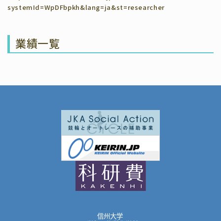
systemId=WpDFbpkh&lang=ja&st=researcher
業績一覧