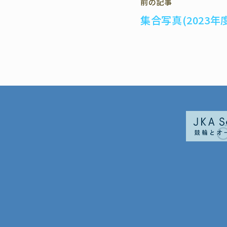
前の記事
e
e
e
k
集合写真(2023年
b
n
e
o
a
t
o
k