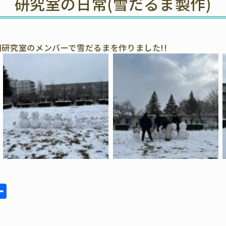
研究室の日常(雪だるま製作)
研究室のメンバーで雪だるまを作りました!!
共
有