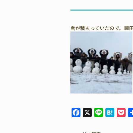
雪が積もっていたので、岡田
F
X
L
H
P
a
i
a
o
c
n
t
c