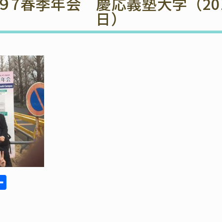
7春季年会 慶応義塾大学（2017
日）
共
有