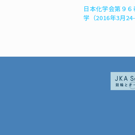
e
e
e
k
日本化学会第９６
b
n
e
学（2016年3月24
o
a
t
o
k