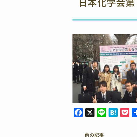
日本化学会第９
F
X
L
H
P
a
i
a
o
c
n
t
c
前の記事