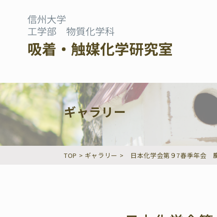
ギャラリー
TOP
>
ギャラリー
>
日本化学会第９7春季年会 慶応