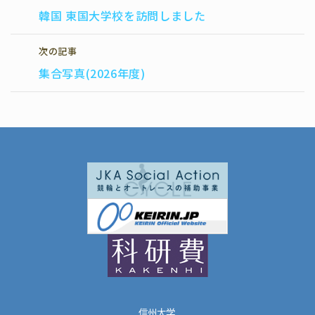
e
e
e
k
韓国 東国大学校を訪問しました
b
n
e
o
a
t
次の記事
o
集合写真(2026年度)
k