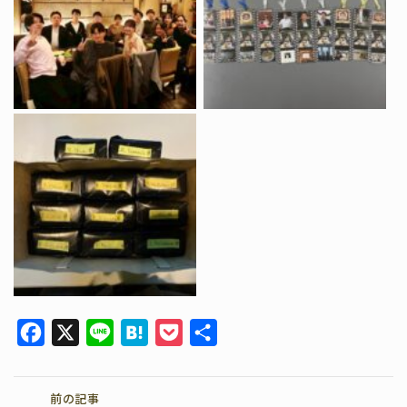
F
X
L
H
P
共
a
i
a
o
有
c
n
t
c
前の記事